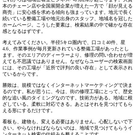
本のチェーン店や全国展開企業が増えた一方で「顔が見える
商売」に安心感を求める傾向も強まっています。地元で長く
続いている整備工場や地元出身のスタッフ、地域名を冠した
ホームページ。こうした要素は、検索結果の中で確かな存在
感となるはずです。
考えてみてください。半径5キロ圏内で、口コミ40件、星
4.6、作業事例が毎月更新されている整備工場があったとし
ます。そのエリアのディーラーより、修理の問い合わせが増
えても不思議ではありません。なぜならユーザーの検索画面
には、その工場が「近所で評判の良い存在」として表示され
ているからです。
勝敗は、規模ではなくインターネットマーケティングで決ま
るのです。私が思うに、今は、街の修理工場にとって、歴史
的な追い風のタイミングなのです。技術力がある。地域に根
ざしている。柔軟に対応できる。あとはそれを見つけてもら
える形にするだけです。
看板も、建物も、変える必要はありません。心配しないで下
さい。やらなければならないのは、地域で見つけてもらうイ
ンターネット検索の仕組みを整えることです。