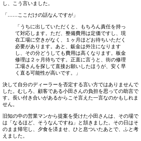
し、こう言いました。
「……ここだけの話なんですが」
「うちに出していただくと、もちろん責任を持っ
て対応します。ただ、整備費用は定価ですし、現
在工場に空きがなく、１ヶ月ほどお待ちいただく
必要があります。あと、鈑金は外注になります
し、その分どうしても費用は高くなります。板金
修理は２ヶ月待ちです。正直に言うと、街の修理
工場さんを探して直接お願いしたほうが、安く早
く直る可能性が高いです。」
決して自分のディーラーを否定する言い方ではありませんで
した。むしろ、顧客である小田さんの負担を思っての助言で
す。長い付き合いがあるからこそ言えた一言なのかもしれま
せん。
旧知の中の営業マンから提案を受けた小田さんは、その場で
は「なるほど、そうなんですね」と頷きました。その日はそ
のまま帰宅し、夕食を済ませ、ひと息ついたあとで、ふと考
えました。