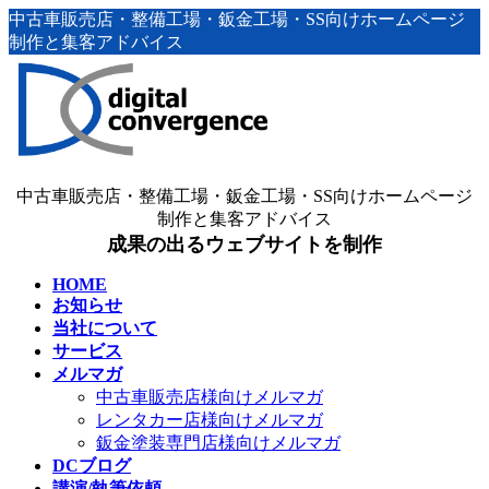
コ
ナ
中古車販売店・整備工場・鈑金工場・SS向けホームページ
ン
ビ
制作と集客アドバイス
テ
ゲ
ン
ー
ツ
シ
へ
ョ
ス
ン
キ
に
中古車販売店・整備工場・鈑金工場・SS向けホームページ
ッ
移
制作と集客アドバイス
プ
動
成果の出るウェブサイトを制作
HOME
お知らせ
当社について
サービス
メルマガ
中古車販売店様向けメルマガ
レンタカー店様向けメルマガ
鈑金塗装専門店様向けメルマガ
DCブログ
講演/執筆依頼