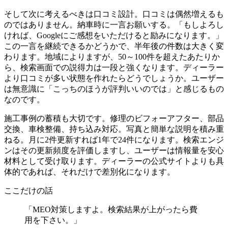
そして次に考えるべきは口コミ設計。口コミは偶然増えるも
のではありません。納車時に一言お願いする。「もしよろし
ければ、Googleにご感想をいただけると励みになります。」
この一言を継続できるかどうかで、半年後の件数は大きく変
わります。地域によりますが、50～100件を超えたあたりか
ら、検索画面での説得力は一段と強くなります。ディーラー
より口コミが多い状態を作れたらどうでしょうか。ユーザー
は無意識に「こっちのほうが評判いいのでは」と感じるもの
なのです。
施工事例の蓄積も大切です。修理のビフォーアフター、部品
交換、車検整備、持ち込み対応。写真と簡単な説明を積み重
ねる。月に2件更新すれば1年で24件になります。検索エンジ
ンはその更新頻度を評価しますし、ユーザーは情報量を安心
材料として受け取ります。ディーラーの公式サイトよりも具
体的であれば、それだけで差別化になります。
ここだけの話
「MEO対策しますよ。検索結果が上がったら費
用を下さい。」